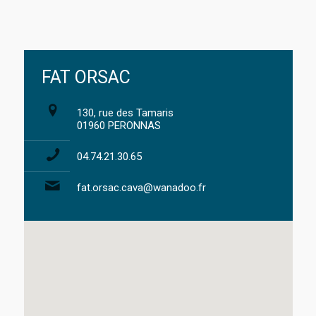
FAT ORSAC
130, rue des Tamaris
01960 PERONNAS
04.74.21.30.65
fat.orsac.cava@wanadoo.fr