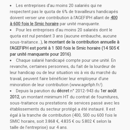
Les entreprises d’au moins 20 salariés qui ne
respectent pas le quota de 6% de travailleurs handicapés
doivent verser une contribution à l'AGEFIPH allant de
400
à 600 fois le Smic horaire
par unité manquante.
Pour les entreprises d’au moins 20 salariés dont le
quota est nul pendant 3 ans (aucune embauche, aucune
sous-traitance…),
le montant de la contribution annuelle à
l'AGEFIPH est porté à 1 500 fois le Smic horaire (14 505 €
par unité manquante pour 2016)
.
Chaque salarié handicapé compte pour une unité. En
revanche, certaines personnes, du fait de la lourdeur de
leur handicap ou de leur situation vis à vis du marché du
travail, peuvent faire bénéficier leur employeur d'une
minoration de leur contribution (www.agefiph.fr/).
Depuis la parution du
décret
n° 2012-943 du
1er août
2012
, un montant minimum HT du contrat de fournitures,
sous-traitance ou prestations de services passé avec les
établissements du secteur protégé a été instauré. Il est
égal à la tranche de contribution (400, 500 ou 600 fois le
SMIC horaire, soit 3.868 €, 4.835 € ou 5.802 € selon la
taille de l’entreprise) sur 4 ans.