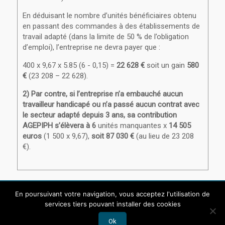
En déduisant le nombre d’unités bénéficiaires obtenu
en passant des commandes à des établissements de
travail adapté (dans la limite de 50 % de l’obligation
d’emploi), l’entreprise ne devra payer que :
400 x 9,67 x 5.85 (6 - 0,15) =
22 628 €
soit un gain
580
€
(23 208 – 22 628).
2) Par contre, si l’entreprise n’a embauché aucun
travailleur handicapé ou n’a passé aucun contrat avec
le secteur adapté depuis 3 ans, sa contribution
AGEPIPH s’élèvera à 6
unités manquantes x
14 505
euros
(1 500 x 9,67),
soit 87 030 €
(au lieu de 23 208
€).
En poursuivant votre navigation, vous acceptez l'utilisation de
services tiers pouvant installer des cookies
© Copyright |
Mentions légales et politique de confidentialité
Teds : Création site Internet Bourg-en-Bresse
Ok